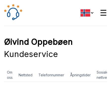
☰
Øivind Oppebøen
Kundeservice
Om
Sosiale
Nettsted
Telefonnummer
Åpningstider
oss
nettverk