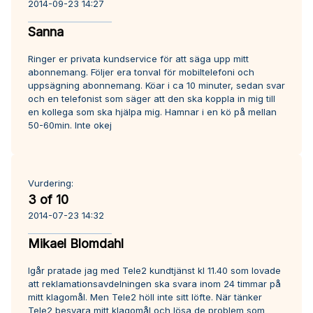
2014-09-23 14:27
Sanna
Ringer er privata kundservice för att säga upp mitt
abonnemang. Följer era tonval för mobiltelefoni och
uppsägning abonnemang. Köar i ca 10 minuter, sedan svar
och en telefonist som säger att den ska koppla in mig till
en kollega som ska hjälpa mig. Hamnar i en kö på mellan
50-60min. Inte okej
Vurdering:
3 of 10
2014-07-23 14:32
Mikael Blomdahl
Igår pratade jag med Tele2 kundtjänst kl 11.40 som lovade
att reklamationsavdelningen ska svara inom 24 timmar på
mitt klagomål. Men Tele2 höll inte sitt löfte. När tänker
Tele2 besvara mitt klagomål och lösa de problem som