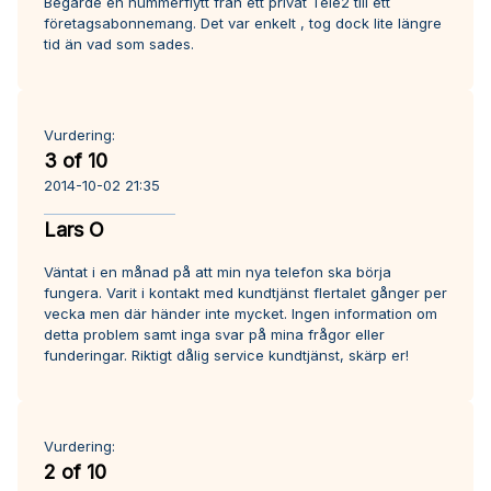
Begärde en nummerflytt från ett privat Tele2 till ett
företagsabonnemang. Det var enkelt , tog dock lite längre
tid än vad som sades.
Vurdering:
3 of 10
2014-10-02 21:35
Lars O
Väntat i en månad på att min nya telefon ska börja
fungera. Varit i kontakt med kundtjänst flertalet gånger per
vecka men där händer inte mycket. Ingen information om
detta problem samt inga svar på mina frågor eller
funderingar. Riktigt dålig service kundtjänst, skärp er!
Vurdering:
2 of 10