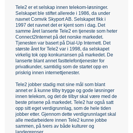
Tele2 er et selskap innen telekom-løsninger.
Selskapet ble stiftet allerede i 1986, da under
navnet Comvik Skyport AB. Selskapet fikk i
1997 det navnet det er kjent som i dag. Det
samme året lanserte Tele2 en tjeneste som heter
Connect2Internet på det norske markedet.
Tjenesten var basert på Dial-Up Internett. Det
største året for Tele2 var i 1998, da selskapet
virkelig tok opp konkurransen på markedet. De
lanserte blant annet fasttelefontjenester for
privatkunder, samtidig som de startet opp en
priskrig innen internettjenester.
Tele2 jobber stadig mot sine mål som blant
annet er å kunne tilby trygge og gode løsninger
innen telekom, og det de tilbyr skal være med de
beste prisene på markedet. Tele2 har også satt
opp sitt eget verdigrunnlag, som de hele tiden
jobber etter. Gjennom dette verdigrunnlaget skal
alle medarbeidere innen Tele2 kunne jobbe
sammen, på tvers av både kulturer og
landegrenser.