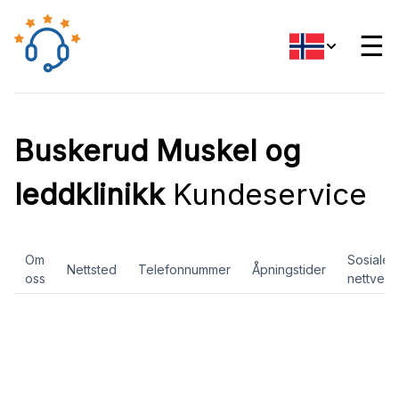
☰
Buskerud Muskel og
leddklinikk
Kundeservice
Om
Sosiale
Nettsted
Telefonnummer
Åpningstider
oss
nettverk