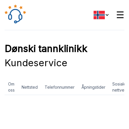
☰
Dønski tannklinikk
Kundeservice
Om
Sosiale
Nettsted
Telefonnummer
Åpningstider
oss
nettverk