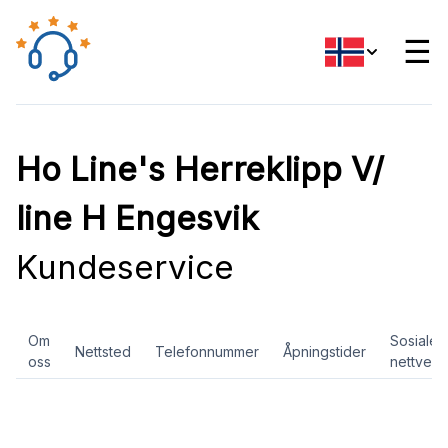
☰
Ho Line's Herreklipp V/
line H Engesvik
Kundeservice
Om
Sosiale
Nettsted
Telefonnummer
Åpningstider
oss
nettverk