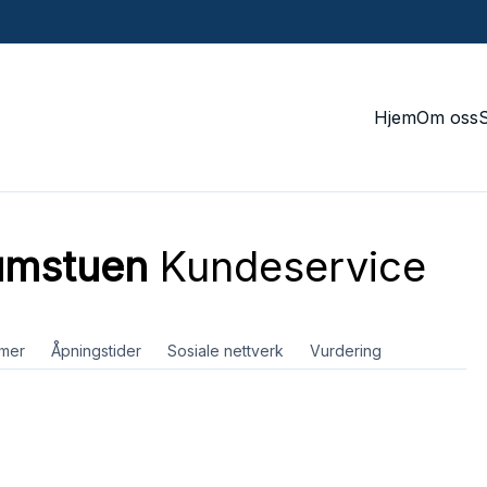
Hjem
Om oss
tumstuen
Kundeservice
mer
Åpningstider
Sosiale nettverk
Vurdering