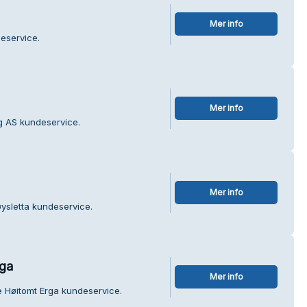
Mer info
eservice.
Mer info
g AS kundeservice.
Mer info
ysletta kundeservice.
rga
Mer info
e Høitomt Erga kundeservice.