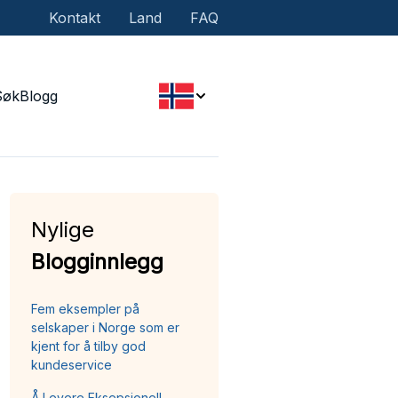
Kontakt
Land
FAQ
Søk
Blogg
Nylige
Blogginnlegg
Fem eksempler på
selskaper i Norge som er
kjent for å tilby god
kundeservice
Å Levere Eksepsjonell