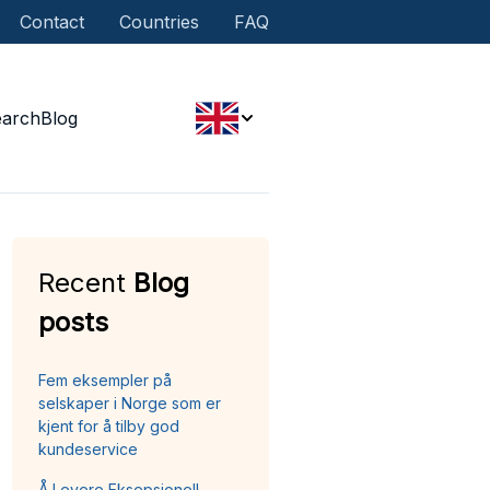
Contact
Countries
FAQ
earch
Blog
Recent
Blog
posts
Fem eksempler på
selskaper i Norge som er
kjent for å tilby god
kundeservice
Å Levere Eksepsjonell