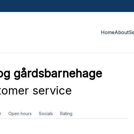
Home
About
S
 og gårdsbarnehage
omer service
r
Open hours
Socials
Rating