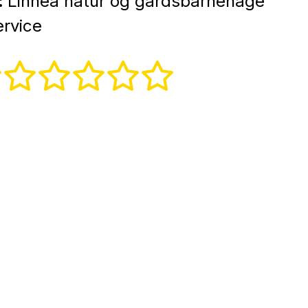
:
Linnea natur og gårdsbarnehage
ervice