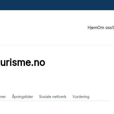
Hjem
Om oss
urisme.no
mer
Åpningstider
Sosiale nettverk
Vurdering