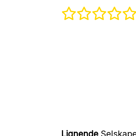
Lignende
Selskape