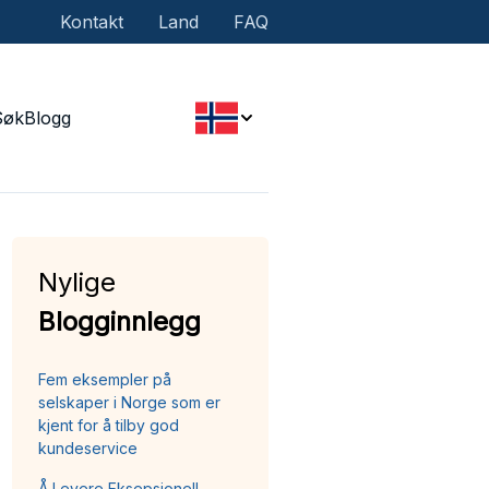
Kontakt
Land
FAQ
Søk
Blogg
Nylige
Blogginnlegg
Fem eksempler på
selskaper i Norge som er
kjent for å tilby god
kundeservice
Å Levere Eksepsjonell