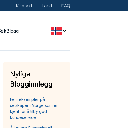
Kontakt
Land
FAQ
Søk
Blogg
Nylige
Blogginnlegg
Fem eksempler på
selskaper i Norge som er
kjent for å tilby god
kundeservice
Å Levere Eksepsjonell