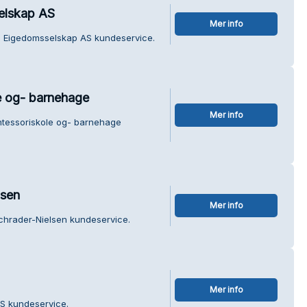
elskap AS
Mer info
 Eigedomsselskap AS kundeservice.
 og- barnehage
Mer info
tessoriskole og- barnehage
lsen
Mer info
chrader-Nielsen kundeservice.
Mer info
S kundeservice.