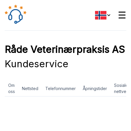
☰
Råde Veterinærpraksis AS
Kundeservice
Om
Sosiale
Nettsted
Telefonnummer
Åpningstider
oss
nettverk