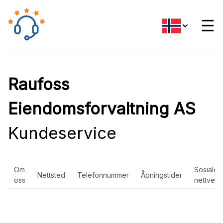
☰
Raufoss
Eiendomsforvaltning AS
Kundeservice
Om
Sosiale
Nettsted
Telefonnummer
Åpningstider
oss
nettverk