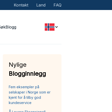
Kontakt
Land
FAQ
Søk
Blogg
Nylige
Blogginnlegg
Fem eksempler på
selskaper i Norge som er
kjent for å tilby god
kundeservice
Å Levere Eksepsjonell