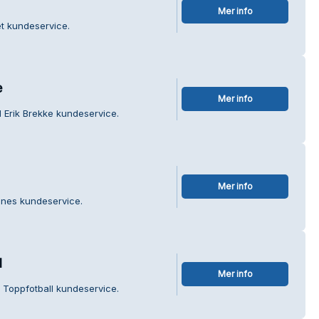
Mer info
t kundeservice.
e
Mer info
 Erik Brekke kundeservice.
Mer info
enes kundeservice.
l
Mer info
 Toppfotball kundeservice.