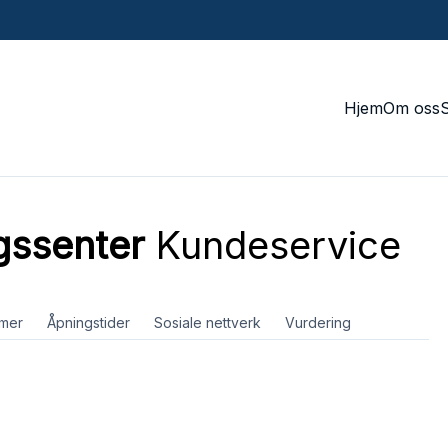
Hjem
Om oss
gssenter
Kundeservice
mer
Åpningstider
Sosiale nettverk
Vurdering