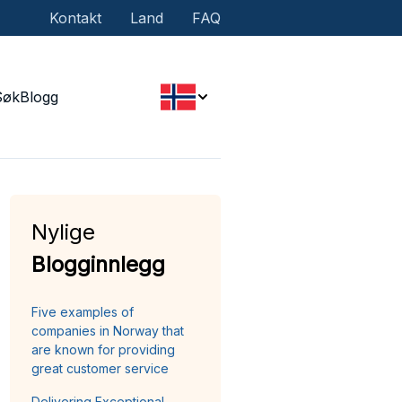
Kontakt
Land
FAQ
Søk
Blogg
Nylige
Blogginnlegg
Five examples of
companies in Norway that
are known for providing
great customer service
Delivering Exceptional