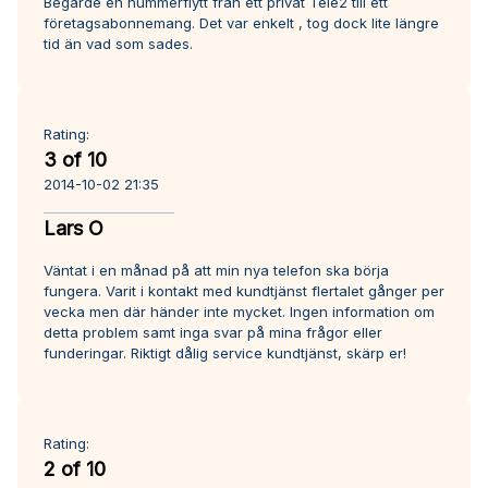
Begärde en nummerflytt från ett privat Tele2 till ett
företagsabonnemang. Det var enkelt , tog dock lite längre
tid än vad som sades.
Rating:
3 of 10
2014-10-02 21:35
Lars O
Väntat i en månad på att min nya telefon ska börja
fungera. Varit i kontakt med kundtjänst flertalet gånger per
vecka men där händer inte mycket. Ingen information om
detta problem samt inga svar på mina frågor eller
funderingar. Riktigt dålig service kundtjänst, skärp er!
Rating:
2 of 10