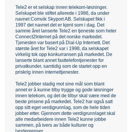
Tele2 er et selskap innen telekom-løsninger.
Selskapet ble stiftet allerede i 1986, da under
navnet Comvik Skyport AB. Selskapet fikk i
1997 det navnet det er kjent som i dag. Det
samme året lanserte Tele2 en tjeneste som heter
Connect2Internet på det norske markedet.
Tjenesten var basert på Dial-Up Internett. Det
største året for Tele2 var i 1998, da selskapet
virkelig tok opp konkurransen på markedet. De
lanserte blant annet fasttelefontjenester for
privatkunder, samtidig som de startet opp en
priskrig innen internettjenester.
Tele2 jobber stadig mot sine mål som blant
annet er å kunne tilby trygge og gode løsninger
innen telekom, og det de tilbyr skal være med de
beste prisene på markedet. Tele2 har også satt
opp sitt eget verdigrunnlag, som de hele tiden
jobber etter. Gjennom dette verdigrunnlaget skal
alle medarbeidere innen Tele2 kunne jobbe
sammen, på tvers av både kulturer og
landegrenser.