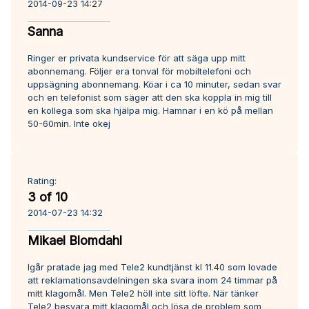
2014-09-23 14:27
Sanna
Ringer er privata kundservice för att säga upp mitt
abonnemang. Följer era tonval för mobiltelefoni och
uppsägning abonnemang. Köar i ca 10 minuter, sedan svar
och en telefonist som säger att den ska koppla in mig till
en kollega som ska hjälpa mig. Hamnar i en kö på mellan
50-60min. Inte okej
Rating:
3 of 10
2014-07-23 14:32
Mikael Blomdahl
Igår pratade jag med Tele2 kundtjänst kl 11.40 som lovade
att reklamationsavdelningen ska svara inom 24 timmar på
mitt klagomål. Men Tele2 höll inte sitt löfte. När tänker
Tele2 besvara mitt klagomål och lösa de problem som