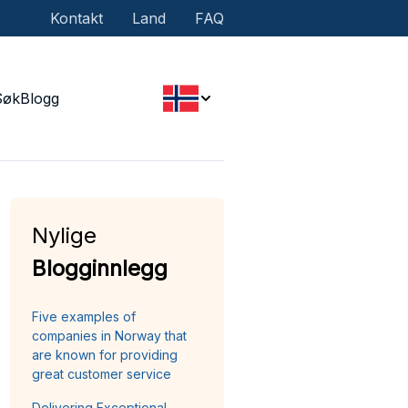
Kontakt
Land
FAQ
Søk
Blogg
Nylige
Blogginnlegg
Five examples of
companies in Norway that
are known for providing
great customer service
Delivering Exceptional