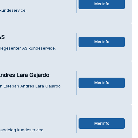
Mer info
kundeservice.
AS
Mer info
legesenter AS kundeservice.
ndres Lara Gajardo
Mer info
gn Esteban Andres Lara Gajardo
Mer info
røndelag kundeservice.