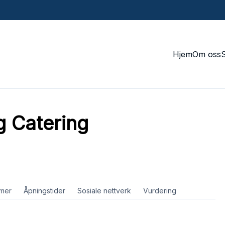
Hjem
Om oss
g Catering
mer
Åpningstider
Sosiale nettverk
Vurdering