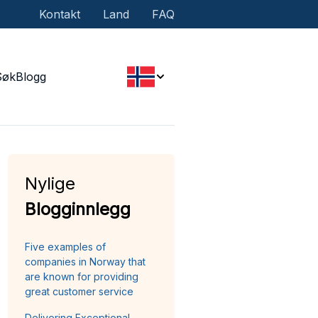
Kontakt
Land
FAQ
Søk
Blogg
Nylige
Blogginnlegg
Five examples of
companies in Norway that
are known for providing
great customer service
Delivering Exceptional