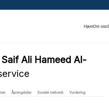
Hjem
Om oss
 Saif Ali Hameed Al-
ervice
mer
Åpningstider
Sosiale nettverk
Vurdering