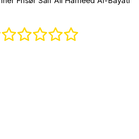
ner Frisør Saif Ali Hameed Al-Bayati