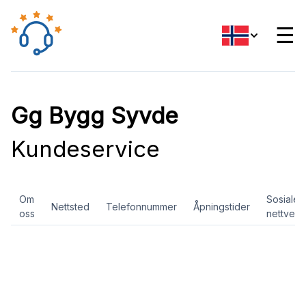
☰
Gg Bygg Syvde
Kundeservice
Om
Sosiale
Nettsted
Telefonnummer
Åpningstider
oss
nettverk