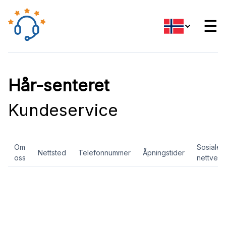
☰
Hår-senteret
Kundeservice
Om
Sosiale
Nettsted
Telefonnummer
Åpningstider
oss
nettverk