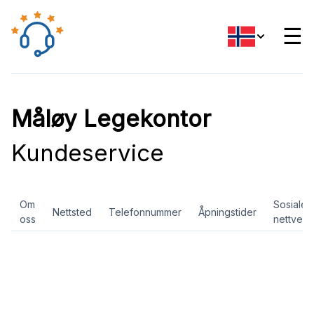
☰
Måløy Legekontor
Kundeservice
Om
Sosiale
Nettsted
Telefonnummer
Åpningstider
oss
nettverk