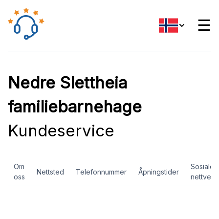
☰
Nedre Slettheia
familiebarnehage
Kundeservice
Om
Sosiale
Nettsted
Telefonnummer
Åpningstider
oss
nettverk