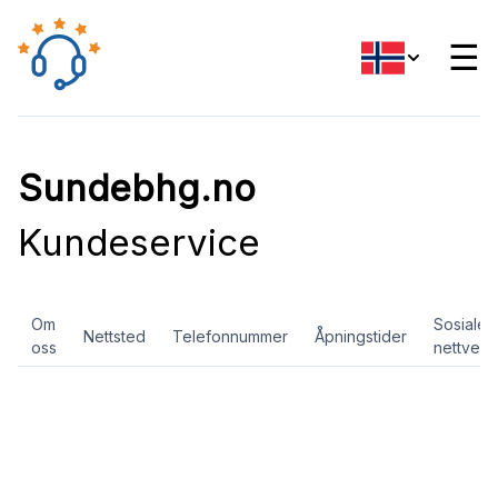
☰
Sundebhg.no
Kundeservice
Om
Sosiale
Nettsted
Telefonnummer
Åpningstider
oss
nettverk