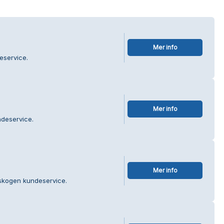
Mer info
eservice.
Mer info
ndeservice.
Mer info
tskogen kundeservice.