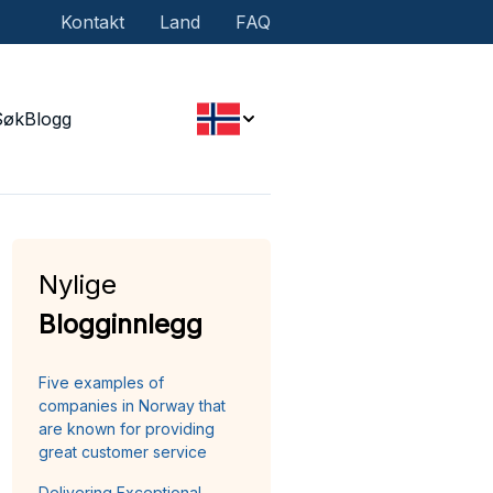
Kontakt
Land
FAQ
Søk
Blogg
Nylige
Blogginnlegg
Five examples of
companies in Norway that
are known for providing
great customer service
Delivering Exceptional